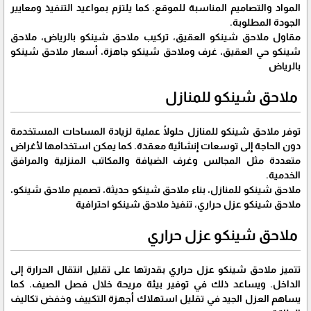
المواد والتصاميم المناسبة للموقع. كما يلتزم بمواعيد التنفيذ ومعايير
الجودة المطلوبة.
مقاول ملاحق شينكو العقيق، تركيب ملاحق شينكو بالرياض، ملاحق
شينكو حي العقيق، غرف وملاحق شينكو جاهزة، أسعار ملاحق شينكو
بالرياض
ملاحق شينكو للمنازل
توفر ملاحق شينكو للمنازل حلولًا عملية لزيادة المساحات المستخدمة
دون الحاجة إلى توسعات إنشائية معقدة. كما يمكن استخدامها لأغراض
متعددة مثل المجالس وغرف الضيافة والمكاتب المنزلية والمرافق
الخدمية.
ملاحق شينكو للمنازل، بناء ملاحق شينكو حديثة، تصميم ملاحق شينكو،
ملاحق شينكو عزل حراري، تنفيذ ملاحق شينكو احترافية
ملاحق شينكو عزل حراري
تتميز ملاحق شينكو عزل حراري بقدرتها على تقليل انتقال الحرارة إلى
الداخل. ويساعد ذلك في توفير بيئة مريحة خلال فصل الصيف. كما
يساهم العزل الجيد في تقليل استهلاك أجهزة التكييف وخفض تكاليف