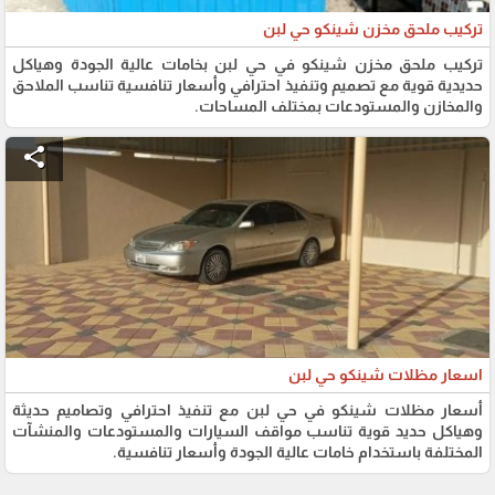
تركيب ملحق مخزن شينكو حي لبن
تركيب ملحق مخزن شينكو في حي لبن بخامات عالية الجودة وهياكل
حديدية قوية مع تصميم وتنفيذ احترافي وأسعار تنافسية تناسب الملاحق
والمخازن والمستودعات بمختلف المساحات.
share
اسعار مظلات شينكو حي لبن
أسعار مظلات شينكو في حي لبن مع تنفيذ احترافي وتصاميم حديثة
وهياكل حديد قوية تناسب مواقف السيارات والمستودعات والمنشآت
المختلفة باستخدام خامات عالية الجودة وأسعار تنافسية.