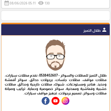
calendar_month
visibility
08/06/2026 05:11
130
person
ظلال التميز
ظلال التميز للمظلات والسواتر - 0538402607: نقدم مظلات سيارات،
مظلات مواقف، مظلات جلسات، برجولات حدائق، سواتر أقمشة
وحديد، هناجر ومستودعات، شبوك، مظلات خارجية وحدائق، مظلات
خشبية وقماشية ومعدنية، سواتر خصوصية وحماية، تركيب وصيانة
مظلات وسواتر، تصميم برجولات، تجهيز مواقف سيارات.