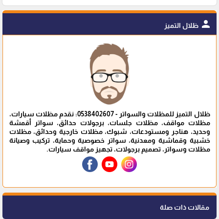
person
ظلال التميز
ظلال التميز للمظلات والسواتر - 0538402607: نقدم مظلات سيارات،
مظلات مواقف، مظلات جلسات، برجولات حدائق، سواتر أقمشة
وحديد، هناجر ومستودعات، شبوك، مظلات خارجية وحدائق، مظلات
خشبية وقماشية ومعدنية، سواتر خصوصية وحماية، تركيب وصيانة
مظلات وسواتر، تصميم برجولات، تجهيز مواقف سيارات.
مقالات ذات صلة