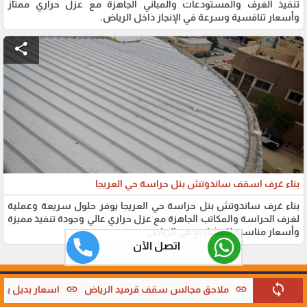
تنفيذ الغرف والمستودعات والمباني الجاهزة مع عزل حراري ممتاز
وأسعار تنافسية وسرعة في الإنجاز داخل الرياض.
share
بناء غرف اسقف ساندوتش بنل حراسة حي العريجا
بناء غرف ساندوتش بنل حراسة حي العريجا يوفر حلول سريعة وعملية
لغرف الحراسة والمكاتب الجاهزة مع عزل حراري عالي وجودة تنفيذ مميزة
وأسعار مناسبة للمشاريع في الرياض.
اتصل الآن
ظلال التميز للمظلات والسواتر - 0538402607 © مظلات سيارات,
sync
link
link
ف قرميد الرياض
اسعار بديل بديل القرميد حي الخير الرياض
افض
مظلات مواقف, مظلات جلسات, برجولات حدائق, سواتر اقمشة, سواتر