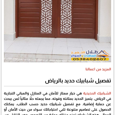
المزيد من اعمالنا
تفصيل شبابيك حديد بالرياض
الشبابيك الحديدية
هي خيار ممتاز للأمان في المنازل والمباني التجارية
في الرياض. يتميز الحديد بمتانته وقوته، مما يجعله حلاً مثالياً لمن يبحث
عن حماية إضافية. مع تفصيل شبابيك حديد حسب الطلب، يمكنك
الحصول على تصاميم متنوعة تلبي احتياجاتك سواء من حيث الأمان أو
الجمال. هذه الشبابيك تمنح منزلك حماية من اللصوص دون التنازل عن