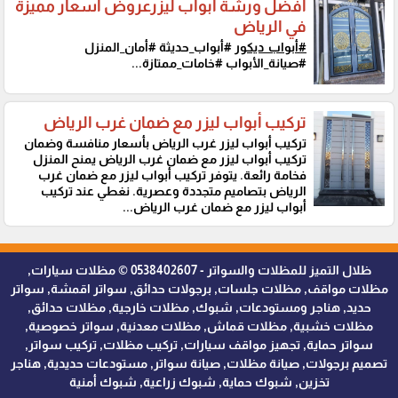
افضل ورشة ابواب ليزرعروض اسعار مميزة
في الرياض
#أبواب_ديكور
#أبواب_حديثة #أمان_المنزل
#صيانة_الأبواب #خامات_ممتازة...
تركيب أبواب ليزر مع ضمان غرب الرياض
تركيب أبواب ليزر غرب الرياض بأسعار منافسة وضمان
تركيب أبواب ليزر مع ضمان غرب الرياض يمنح المنزل
فخامة رائعة. يتوفر تركيب أبواب ليزر مع ضمان غرب
الرياض بتصاميم متجددة وعصرية. نغطي عند تركيب
أبواب ليزر مع ضمان غرب الرياض...
ظلال التميز للمظلات والسواتر - 0538402607 © مظلات سيارات,
مظلات مواقف, مظلات جلسات, برجولات حدائق, سواتر اقمشة, سواتر
حديد, هناجر ومستودعات, شبوك, مظلات خارجية, مظلات حدائق,
مظلات خشبية, مظلات قماش, مظلات معدنية, سواتر خصوصية,
سواتر حماية, تجهيز مواقف سيارات, تركيب مظلات, تركيب سواتر,
تصميم برجولات, صيانة مظلات, صيانة سواتر, مستودعات حديدية, هناجر
تخزين, شبوك حماية, شبوك زراعية, شبوك أمنية