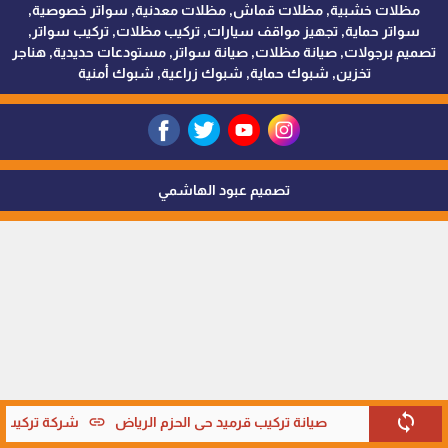
مظلات خشبية, مظلات قماش, مظلات معدنية, سواتر خصوصية,
سواتر حماية, تجهيز مواقف سيارات, تركيب مظلات, تركيب سواتر,
تصميم برجولات, صيانة مظلات, صيانة سواتر, مستودعات حديدية, هناجر
تخزين, شبوك حماية, شبوك زراعية, شبوك أمنية
تصميم عبود الهاشمي
sync
link
صيانة تركيب قرميد حي الحزم الرياض
شركة تركيب قر