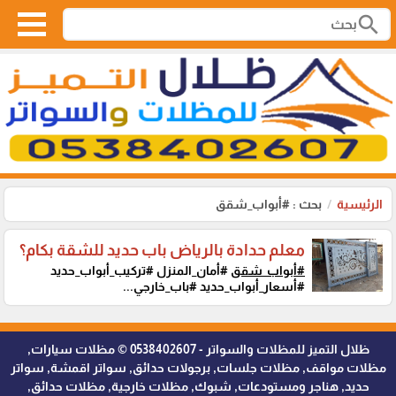
search
الرئيسية
بحث : #أبواب_شقق
معلم حدادة بالرياض باب حديد للشقة بكام؟
#أبواب_شقق
#أمان_المنزل #تركيب_أبواب_حديد
#أسعار_أبواب_حديد #باب_خارجي...
ظلال التميز للمظلات والسواتر - 0538402607 © مظلات سيارات,
مظلات مواقف, مظلات جلسات, برجولات حدائق, سواتر اقمشة, سواتر
حديد, هناجر ومستودعات, شبوك, مظلات خارجية, مظلات حدائق,