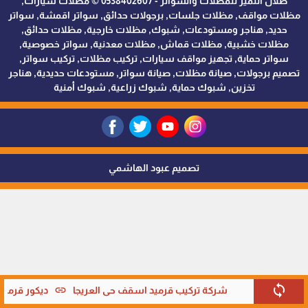
ظلال التميز للمظلات والسواتر - 0538402607 © مظلات سيارات,
مظلات مواقف, مظلات جلسات, برجولات حدائق, سواتر اقمشة, سواتر
حديد, هناجر ومستودعات, شبوك, مظلات خارجية, مظلات حدائق,
مظلات خشبية, مظلات قماش, مظلات معدنية, سواتر خصوصية,
سواتر حماية, تجهيز مواقف سيارات, تركيب مظلات, تركيب سواتر,
تصميم برجولات, صيانة مظلات, صيانة سواتر, مستودعات حديدية, هناجر
تخزين, شبوك حماية, شبوك زراعية, شبوك أمنية
تصميم عبود الهاشمي
sync
link
شركة تركيب قرميد اسقف حي العريجا
ديكور قرميد