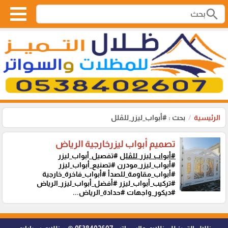
search
الرئيسية
بحث : #أبواب_ليزر_للڤلل
تصميم أبواب ليزرخارجية الرياض
#أبواب_ليزر_للڤلل
#تفصيل_أبواب_ليزر
#أبواب_ليزر_مودرن #تصنيع_أبواب_ليزر
#أبواب_مقاومة_للصدأ #أبواب_فاخرة_خارجية
#تركيب_أبواب_ليزر #أفضل_أبواب_ليزر_الرياض
#ديكور_واجهات #حدادة_الرياض...