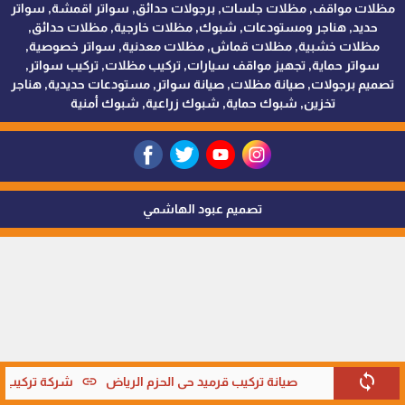
مظلات مواقف, مظلات جلسات, برجولات حدائق, سواتر اقمشة, سواتر
حديد, هناجر ومستودعات, شبوك, مظلات خارجية, مظلات حدائق,
مظلات خشبية, مظلات قماش, مظلات معدنية, سواتر خصوصية,
سواتر حماية, تجهيز مواقف سيارات, تركيب مظلات, تركيب سواتر,
تصميم برجولات, صيانة مظلات, صيانة سواتر, مستودعات حديدية, هناجر
تخزين, شبوك حماية, شبوك زراعية, شبوك أمنية
تصميم عبود الهاشمي
sync
link
صيانة تركيب قرميد حي الحزم الرياض
شركة تركيب قر