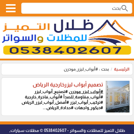
search
الرئيسية
بحث : #أبواب_ليزر_مودرن
تصميم أبواب ليزرخارجية الرياض
#أبواب_ليزر_مودرن
#تصنيع_أبواب_ليزر
#أبواب_مقاومة_للصدأ #أبواب_فاخرة_خارجية
#تركيب_أبواب_ليزر #أفضل_أبواب_ليزر_الرياض
#ديكور_واجهات #حدادة_الرياض...
ظلال التميز للمظلات والسواتر - 0538402607 © مظلات سيارات,