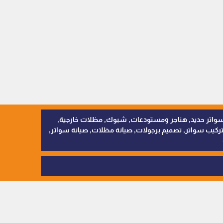
, سواتر اقمشة, سواتر حديد, هناجر ومستودعات, شبوك, مظلات خارجية,
يب سواتر, تصميم برجولات, صيانة مظلات, صيانة سواتر,