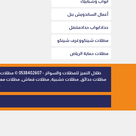
أبواب وشبابيك
أعمال الساندويش بنل
حدادابواب حدادمتنقل
مظلات شينكووغرف شينكو
مظلات حماية الرياض
ظلال التميز 
مظلات حدائق, مظلات خشبية, مظلات قماش, مظلات معدنية,
م