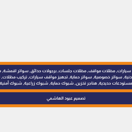
للمظلات والسواتر - 0538402607 © مظلات سيارات, مظلات مواقف, مظلات جلسات, برجولات حدائق
 سواتر خصوصية, سواتر حماية, تجهيز مواقف سيارات, تركيب مظلات, ترك
ستودعات حديدية, هناجر تخزين, شبوك حماية, شبوك زراعية, شبوك أمنية
تصميم عبود الهاشمي