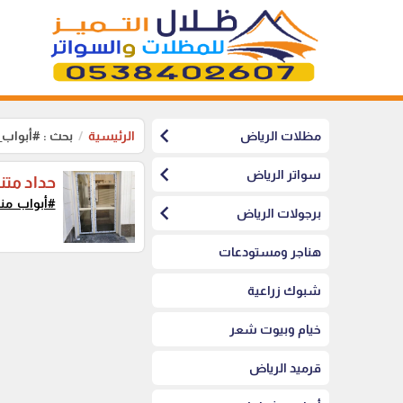
chevron_left
مظلات الرياض
الرئيسية
بحث : #أبواب_
chevron_left
سواتر الرياض
حداد متن
#أبواب_مني
chevron_left
برجولات الرياض
هناجر ومستودعات
شبوك زراعية
خيام وبيوت شعر
قرميد الرياض