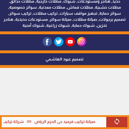
حديد, هناجر ومستودعات, شبوك, مظلات خارجية, مظلات حدائق,
مظلات خشبية, مظلات قماش, مظلات معدنية, سواتر خصوصية,
سواتر حماية, تجهيز مواقف سيارات, تركيب مظلات, تركيب سواتر,
تصميم برجولات, صيانة مظلات, صيانة سواتر, مستودعات حديدية, هناجر
تخزين, شبوك حماية, شبوك زراعية, شبوك أمنية
تصميم عبود الهاشمي
sync
link
صيانة تركيب قرميد حي الحزم الرياض
شركة تركيب قر