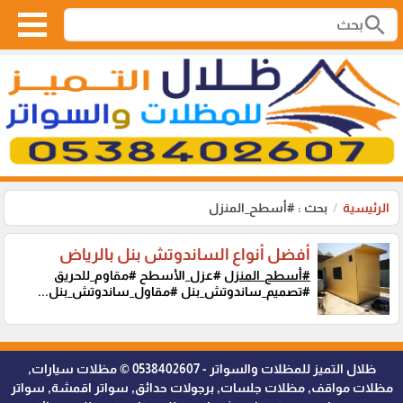
search
الرئيسية
بحث : #أسطح_المنزل
أفضل أنواع الساندوتش بنل بالرياض
#أسطح_المنزل
#عزل_الأسطح #مقاوم_للحريق
#تصميم_ساندوتش_بنل #مقاول_ساندوتش_بنل...
ظلال التميز للمظلات والسواتر - 0538402607 © مظلات سيارات,
مظلات مواقف, مظلات جلسات, برجولات حدائق, سواتر اقمشة, سواتر