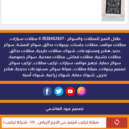
ظلال التميز للمظلات والسواتر - 0538402607 © مظلات سيارات,
مظلات مواقف, مظلات جلسات, برجولات حدائق, سواتر اقمشة, سواتر
حديد, هناجر ومستودعات, شبوك, مظلات خارجية, مظلات حدائق,
مظلات خشبية, مظلات قماش, مظلات معدنية, سواتر خصوصية,
سواتر حماية, تجهيز مواقف سيارات, تركيب مظلات, تركيب سواتر,
تصميم برجولات, صيانة مظلات, صيانة سواتر, مستودعات حديدية, هناجر
تخزين, شبوك حماية, شبوك زراعية, شبوك أمنية
تصميم عبود الهاشمي
sync
link
صيانة تركيب قرميد حي الحزم الرياض
شركة تركيب قرمي