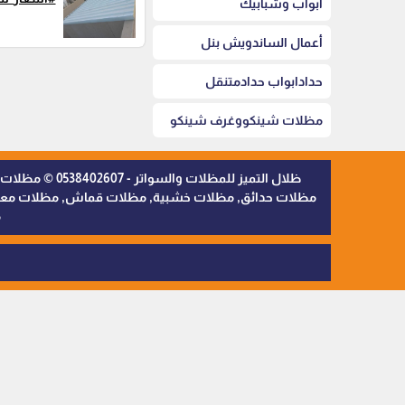
أبواب وشبابيك
أعمال الساندويش بنل
حدادابواب حدادمتنقل
مظلات شينكووغرف شينكو
ظلال التميز 
مظلات حدائق, مظلات خشبية, مظلات قماش, مظلات معدنية,
م