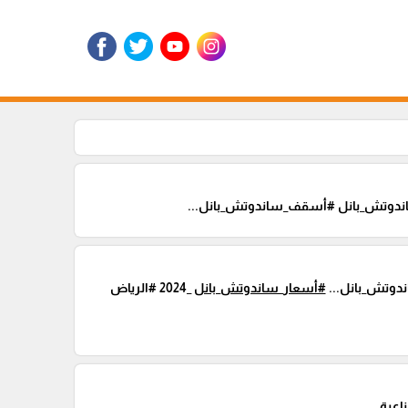
ندوتش_بانل #أسقف_ساندوتش_بانل...
دوتش_بانل...
#أسعار_ساندوتش_بانل
_2024 #الرياض
عية...