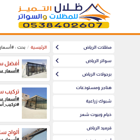
chevron_left
مظلات الرياض
الرئيسية
بحث : #أسعار
chevron_left
سواتر الرياض
أفضل سع
#أسعار_سا
chevron_left
برجولات الرياض
هناجر ومستودعات
تركيب سا
#أسعار_سا
شبوك زراعية
#تركيب_أس
خيام وبيوت شعر
قرميد الرياض
ألواح سا
#أسعار_سا