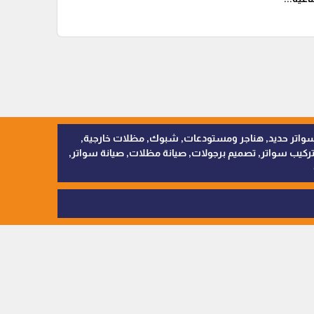
, سواتر اقمشة, سواتر حديد, هناجر ومستودعات, شبوك, مظلات خارجية,
يب سواتر, تصميم برجولات, صيانة مظلات, صيانة سواتر,