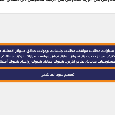
للمظلات والسواتر - 0538402607 © مظلات سيارات, مظلات مواقف, مظلات جلسات, برجولات حدائق
 سواتر خصوصية, سواتر حماية, تجهيز مواقف سيارات, تركيب مظلات, ترك
ستودعات حديدية, هناجر تخزين, شبوك حماية, شبوك زراعية, شبوك أمنية
تصميم عبود الهاشمي