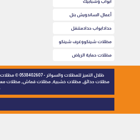
أبواب وشبابيك
أعمال الساندويش بنل
حدادابواب حدادمتنقل
مظلات شينكووغرف شينكو
مظلات حماية الرياض
ظلال التميز 
مظلات حدائق, مظلات خشبية, مظلات قماش, مظلات معدنية,
م