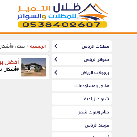
chevron_left
مظلات الرياض
الرئيسية
بحث : #أشكا
chevron_left
سواتر الرياض
أفضل بي
#أشكال_ب
chevron_left
برجولات الرياض
هناجر ومستودعات
شبوك زراعية
خيام وبيوت شعر
قرميد الرياض