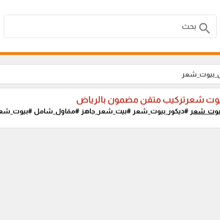
search
ل_بيوت_شعر
وت شعرتركيب متقن مضمون بالرياض
يوت_شعر
#ديكور_بيوت_شعر #بيت_شعر_جاهز #مقاول_شامل #بيوت_شعر_