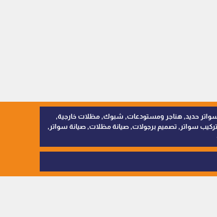
, سواتر اقمشة, سواتر حديد, هناجر ومستودعات, شبوك, مظلات خارجية,
يب سواتر, تصميم برجولات, صيانة مظلات, صيانة سواتر,