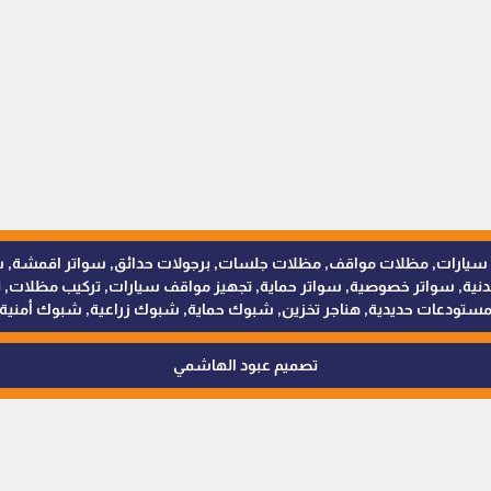
للمظلات والسواتر - 0538402607 © مظلات سيارات, مظلات مواقف, مظلات جلسات, برجولات حدائق
 سواتر خصوصية, سواتر حماية, تجهيز مواقف سيارات, تركيب مظلات, ترك
ستودعات حديدية, هناجر تخزين, شبوك حماية, شبوك زراعية, شبوك أمنية
تصميم عبود الهاشمي