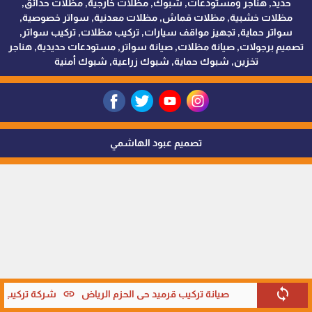
حديد, هناجر ومستودعات, شبوك, مظلات خارجية, مظلات حدائق,
مظلات خشبية, مظلات قماش, مظلات معدنية, سواتر خصوصية,
سواتر حماية, تجهيز مواقف سيارات, تركيب مظلات, تركيب سواتر,
تصميم برجولات, صيانة مظلات, صيانة سواتر, مستودعات حديدية, هناجر
تخزين, شبوك حماية, شبوك زراعية, شبوك أمنية
تصميم عبود الهاشمي
sync
link
صيانة تركيب قرميد حي الحزم الرياض
شركة تركيب قر