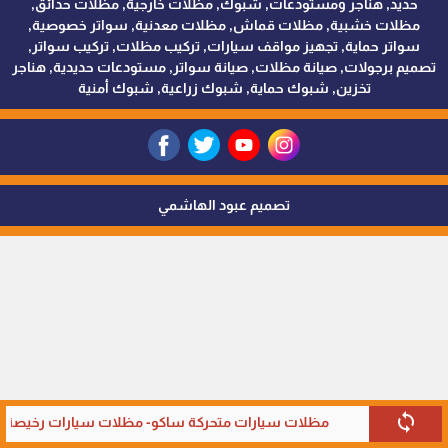
حديد, هناجر ومستودعات, شبوك, مظلات خارجية, مظلات حدائق,
مظلات خشبية, مظلات قماش, مظلات معدنية, سواتر خصوصية,
سواتر حماية, تجهيز مواقف سيارات, تركيب مظلات, تركيب سواتر,
تصميم برجولات, صيانة مظلات, صيانة سواتر, مستودعات حديدية, هناجر
تخزين, شبوك حماية, شبوك زراعية, شبوك أمنية
تصميم عبود الهاشمي
sync
مظلات سيارات متحركة ساكو- مظلات سيارات رخيصة في