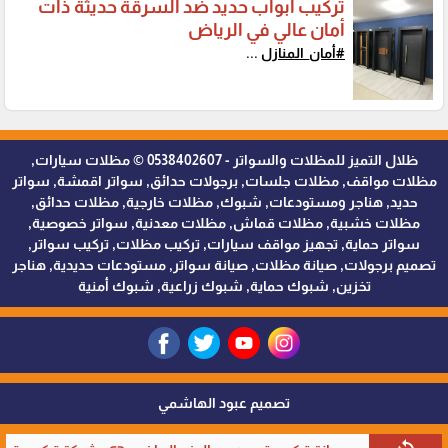
تركيب أبواب حديد ضد السرقة حديثة ذات
أمان عالي في الرياض
#أمان_المنازل
...
ظلال التميز للمظلات والسواتر - 0538402607 © مظلات سيارات,
مظلات مواقف, مظلات جلسات, برجولات حدائق, سواتر اقمشة, سواتر
حديد, هناجر ومستودعات, شبوك, مظلات خارجية, مظلات حدائق,
مظلات خشبية, مظلات قماش, مظلات معدنية, سواتر خصوصية,
سواتر حماية, تجهيز مواقف سيارات, تركيب مظلات, تركيب سواتر,
تصميم برجولات, صيانة مظلات, صيانة سواتر, مستودعات حديدية, هناجر
تخزين, شبوك حماية, شبوك زراعية, شبوك أمنية
تصميم عبود الهاشمي