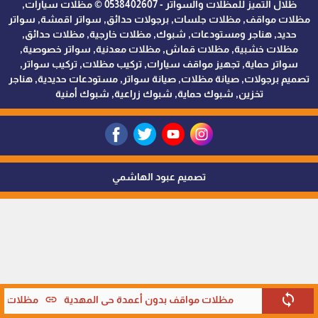
ظلال التميز للمظلات والسواتر - 0538402607 © مظلات سيارات,
مظلات مواقف, مظلات جلسات, برجولات حدائق, سواتر اقمشة, سواتر
حديد, هناجر ومستودعات, شبوك, مظلات خارجية, مظلات حدائق,
مظلات خشبية, مظلات قماش, مظلات معدنية, سواتر خصوصية,
سواتر حماية, تجهيز مواقف سيارات, تركيب مظلات, تركيب سواتر,
تصميم برجولات, صيانة مظلات, صيانة سواتر, مستودعات حديدية, هناجر
تخزين, شبوك حماية, شبوك زراعية, شبوك أمنية
تصميم عبود الهاشمي
sync
link
مظلات مواقف بدون أعمدة حي المهدية
مظلات موا