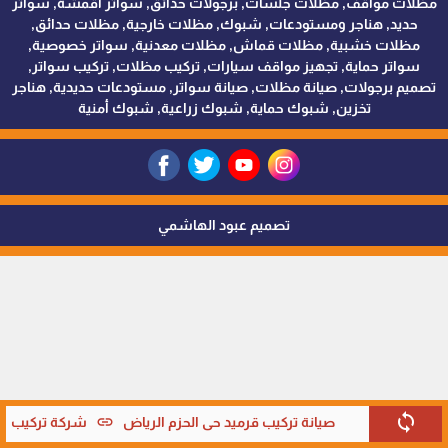
مظلات مواقف, مظلات جلسات, برجولات حدائق, سواتر اقمشة, سواتر
حديد, هناجر ومستودعات, شبوك, مظلات خارجية, مظلات حدائق,
مظلات خشبية, مظلات قماش, مظلات معدنية, سواتر خصوصية,
سواتر حماية, تجهيز مواقف سيارات, تركيب مظلات, تركيب سواتر,
تصميم برجولات, صيانة مظلات, صيانة سواتر, مستودعات حديدية, هناجر
تخزين, شبوك حماية, شبوك زراعية, شبوك أمنية
تصميم عبود الهاشمي
sync
link
صيانة تركيب قرميد حي الحزم الرياض
شركة تركيب قرم