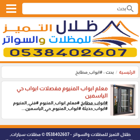
search
الرئيسية
بحث : #ابواب_مطابخ
معلم ابواب المنيوم مفصلات ابواب حي
الياسمين
#ابواب_مطابخ
#معلم_ابواب_المنيوم #فني_المنيوم
#ابواب_حديثة #ابواب_المنيوم_حي_الياسمين...
ظلال التميز للمظلات والسواتر - 0538402607 © مظلات سيارات,