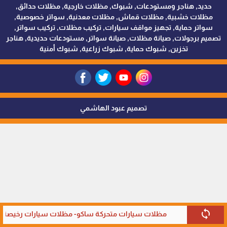
حديد, هناجر ومستودعات, شبوك, مظلات خارجية, مظلات حدائق,
مظلات خشبية, مظلات قماش, مظلات معدنية, سواتر خصوصية,
سواتر حماية, تجهيز مواقف سيارات, تركيب مظلات, تركيب سواتر,
تصميم برجولات, صيانة مظلات, صيانة سواتر, مستودعات حديدية, هناجر
تخزين, شبوك حماية, شبوك زراعية, شبوك أمنية
تصميم عبود الهاشمي
sync
مظلات سيارات متحركة ساكو- مظلات سيارات رخيصة في