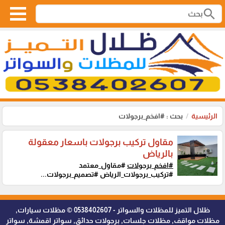
search
الرئيسية
بحث : #افخم_برجولات
مقاول تركيب برجولات باسعار معقولة
بالرياض
#افخم_برجولات
#مقاول_معتمد
#تركيب_برجولات_الرياض #تصميم_برجولات...
ظلال التميز للمظلات والسواتر - 0538402607 © مظلات سيارات,
مظلات مواقف, مظلات جلسات, برجولات حدائق, سواتر اقمشة, سواتر