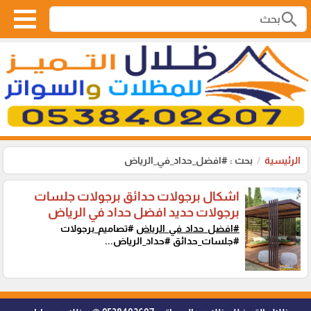
search
الرئيسية
بحث : #افضل_حداد_في_الرياض
اشكال برجولات حدائق برجولات جلسات
برجولات حديد افضل حداد في الرياض
#افضل_حداد_في_الرياض
#تصاميم_برجولات
#جلسات_حدائق #حداد_الرياض...