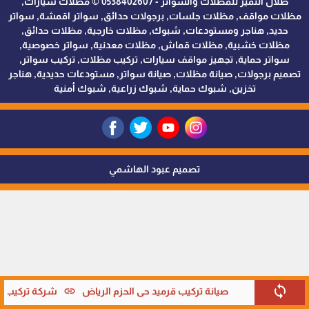
ظلال التميز للمظلات والسواتر - 0538402607 © مظلات سيارات,
مظلات مواقف, مظلات جلسات, برجولات حدائق, سواتر اقمشة, سواتر
حديد, هناجر ومستودعات, شبوك, مظلات خارجية, مظلات حدائق,
مظلات خشبية, مظلات قماش, مظلات معدنية, سواتر خصوصية,
سواتر حماية, تجهيز مواقف سيارات, تركيب مظلات, تركيب سواتر,
تصميم برجولات, صيانة مظلات, صيانة سواتر, مستودعات حديدية, هناجر
تخزين, شبوك حماية, شبوك زراعية, شبوك أمنية
تصميم عبود الهاشمي
sync
link
صيانة تركيب قرميد حي الحزم الرياض
شركة تركيب قر