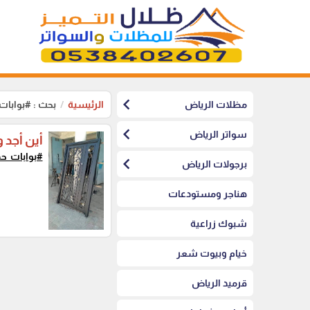
chevron_left
مظلات الرياض
الرئيسية
بحث : #بوابات
chevron_left
سواتر الرياض
أين أجد 
#بوابات_حد
chevron_left
برجولات الرياض
هناجر ومستودعات
شبوك زراعية
خيام وبيوت شعر
قرميد الرياض