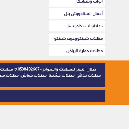
أبواب وشبابيك
أعمال الساندويش بنل
حدادابواب حدادمتنقل
مظلات شينكووغرف شينكو
مظلات حماية الرياض
ظلال التميز 
مظلات حدائق, مظلات خشبية, مظلات قماش, مظلات معدنية,
م