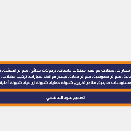
للمظلات والسواتر - 0538402607 © مظلات سيارات, مظلات مواقف, مظلات جلسات, برجولات حدائق
 سواتر خصوصية, سواتر حماية, تجهيز مواقف سيارات, تركيب مظلات, ترك
ستودعات حديدية, هناجر تخزين, شبوك حماية, شبوك زراعية, شبوك أمنية
تصميم عبود الهاشمي