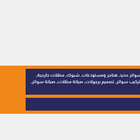
, سواتر اقمشة, سواتر حديد, هناجر ومستودعات, شبوك, مظلات خارجية,
يب سواتر, تصميم برجولات, صيانة مظلات, صيانة سواتر,