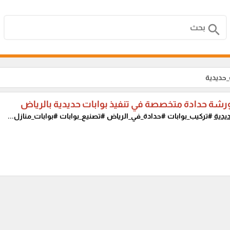
search
_حديدية
ورشة حدادة متخصصة في تنفيذ بوابات حديدية بالرياض
يدية
#تركيب_بوابات #حدادة_في_الرياض #تصنيع_بوابات #بوابات_منازل...