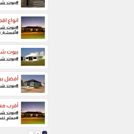
#بيوت_شع
انواع اق
#بيوت_شع
#أقمشة_pvc...
بيوت شع
#بيوت_شع
أفضل بي
#بيوت_شع
أقرب مع
#بيوت_شع
#معلم_تفص