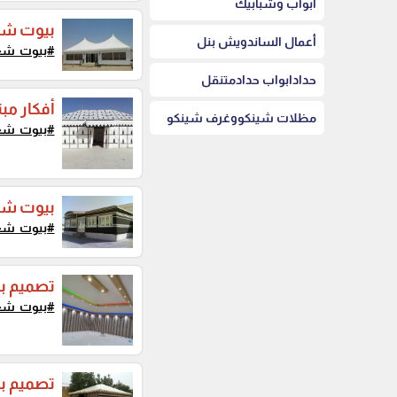
أبواب وشبابيك
بيوت شع
أعمال الساندويش بنل
#بيوت_شع
حدادابواب حدادمتنقل
أفكار مب
مظلات شينكووغرف شينكو
#بيوت_شع
بيوت شع
#بيوت_شع
تصميم ب
#بيوت_شع
تصميم بي