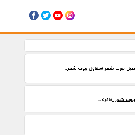
فصيل_بيوت_شعر #مقاول_بيوت_شعر...
يوت_شعر
_فاخرة ...