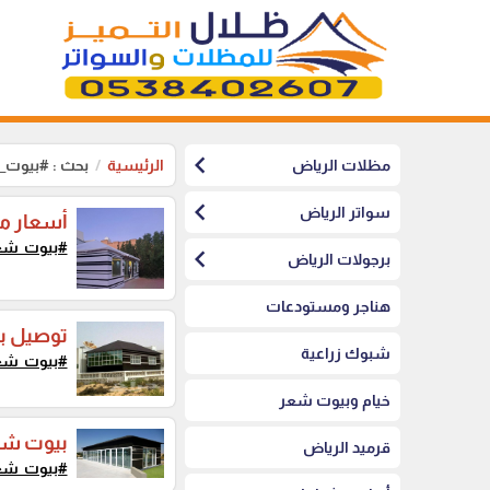
chevron_left
مظلات الرياض
الرئيسية
بحث : #بيوت
chevron_left
سواتر الرياض
أسعار مت
#بيوت_شع
chevron_left
برجولات الرياض
هناجر ومستودعات
توصيل ب
شبوك زراعية
#بيوت_شع
خيام وبيوت شعر
بيوت شعر
قرميد الرياض
#بيوت_شع