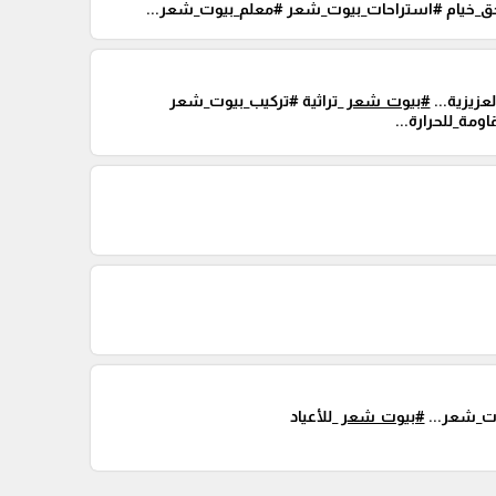
ق_خيام #استراحات_بيوت_شعر #معلم_بيوت_شعر...
يزية...
#بيوت_شعر
_تراثية #تركيب_بيوت_شعر
ة_للحرارة...
وت_شعر...
#بيوت_شعر
_للأعياد