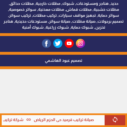
حديد, هناجر ومستودعات, شبوك, مظلات خارجية, مظلات حدائق,
مظلات خشبية, مظلات قماش, مظلات معدنية, سواتر خصوصية,
سواتر حماية, تجهيز مواقف سيارات, تركيب مظلات, تركيب سواتر,
تصميم برجولات, صيانة مظلات, صيانة سواتر, مستودعات حديدية, هناجر
تخزين, شبوك حماية, شبوك زراعية, شبوك أمنية
تصميم عبود الهاشمي
sync
link
صيانة تركيب قرميد حي الحزم الرياض
شركة تركيب قر