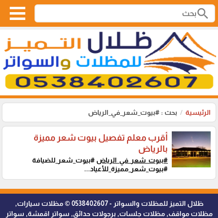
search
الرئيسية
بحث : #بيوت_شعر_في_الرياض
أقرب معلم تفصيل بيوت شعر مميزة
بالرياض
#بيوت_شعر_في_الرياض
#بيوت_شعر_للضيافة
#بيوت_شعر_مميزة_للأعياد...
ظلال التميز للمظلات والسواتر - 0538402607 © مظلات سيارات,
مظلات مواقف, مظلات جلسات, برجولات حدائق, سواتر اقمشة, سواتر