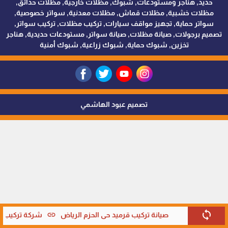
حديد, هناجر ومستودعات, شبوك, مظلات خارجية, مظلات حدائق,
مظلات خشبية, مظلات قماش, مظلات معدنية, سواتر خصوصية,
سواتر حماية, تجهيز مواقف سيارات, تركيب مظلات, تركيب سواتر,
تصميم برجولات, صيانة مظلات, صيانة سواتر, مستودعات حديدية, هناجر
تخزين, شبوك حماية, شبوك زراعية, شبوك أمنية
تصميم عبود الهاشمي
sync
link
صيانة تركيب قرميد حي الحزم الرياض
شركة تركيب قر