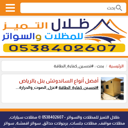
search
الرئيسية
بحث : #تحسين_كفاءة_الطاقة
أفضل أنواع الساندوتش بنل بالرياض
#تحسين_كفاءة_الطاقة
#عزل_الصوت_والحرارة...
ظلال التميز للمظلات والسواتر - 0538402607 © مظلات سيارات,
مظلات مواقف, مظلات جلسات, برجولات حدائق, سواتر اقمشة, سواتر