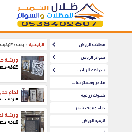
chevron_left
مظلات الرياض
الرئيسية
بحث : #تركيب_
chevron_left
سواتر الرياض
ورشة حدا
#تركيب_حد
chevron_left
برجولات الرياض
هناجر ومستودعات
لحام حدي
شبوك زراعية
#تركيب_حد
خيام وبيوت شعر
ورشة لحا
قرميد الرياض
#تركيب_حد