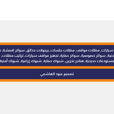
للمظلات والسواتر - 0538402607 © مظلات سيارات, مظلات مواقف, مظلات جلسات, برجولات حدائق
 سواتر خصوصية, سواتر حماية, تجهيز مواقف سيارات, تركيب مظلات, ترك
ستودعات حديدية, هناجر تخزين, شبوك حماية, شبوك زراعية, شبوك أمنية
تصميم عبود الهاشمي