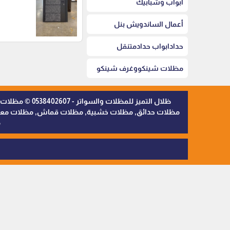
أبواب وشبابيك
أعمال الساندويش بنل
حدادابواب حدادمتنقل
مظلات شينكووغرف شينكو
ظلال التميز 
مظلات حدائق, مظلات خشبية, مظلات قماش, مظلات معدنية,
م