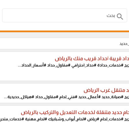
search
حديد
د قريبة |حداد قريب منك بالرياض
يد
#خدمات_حدادة #حداد_احترافي #مقاول_حداد #أسعار_الحداد...
د متنقل غرب الرياض
يد
#صيانة_حديد #أعمال_حديد #فني_لحام #مقاول_حداد #هياكل_حديدية...
م حديد متنقلة لخدمات التعديل والتركيب بالرياض
يد
#خدمات_لحام #رياض #لحام_أبواب_وشبابيك #لحام_مهنية #خدمات_متحركة