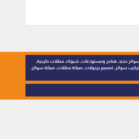
, سواتر اقمشة, سواتر حديد, هناجر ومستودعات, شبوك, مظلات خارجية,
يب سواتر, تصميم برجولات, صيانة مظلات, صيانة سواتر,