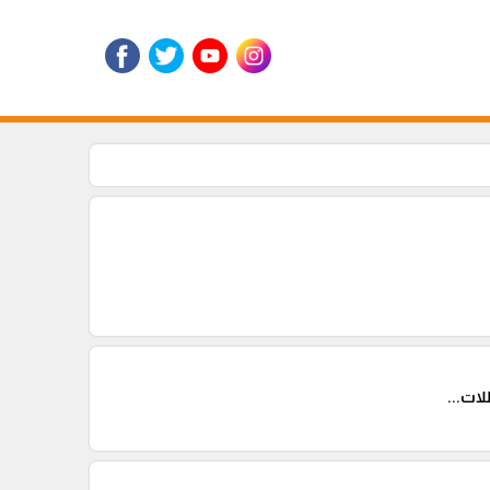
ات...