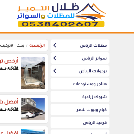
chevron_left
مظلات الرياض
الرئيسية
بحث : #تركيب
chevron_left
سواتر الرياض
أرخص تر
#تركيب_س
chevron_left
برجولات الرياض
هناجر ومستودعات
شبوك زراعية
أفضل شر
#تركيب_س
خيام وبيوت شعر
قرميد الرياض
افضل عر