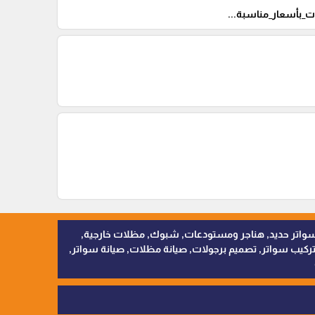
بأسعار_مناسبة...
, سواتر اقمشة, سواتر حديد, هناجر ومستودعات, شبوك, مظلات خارجية,
يب سواتر, تصميم برجولات, صيانة مظلات, صيانة سواتر,