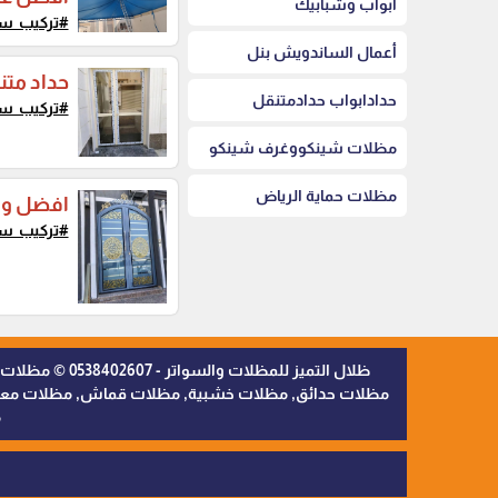
أبواب وشبابيك
#تركيب_س
أعمال الساندويش بنل
حداد متن
حدادابواب حدادمتنقل
#تركيب_س
مظلات شينكووغرف شينكو
مظلات حماية الرياض
افضل ور
#تركيب_س
ظلال التميز 
مظلات حدائق, مظلات خشبية, مظلات قماش, مظلات معدنية,
م