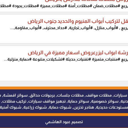
ريع
#مظلات_ضمان #مظلات_آمنة #مظلات_مميزة #مظلات_بجودة #مظلات_
قل لتركيب أبواب المنيوم والحديد جنوب الرياض
ريع
, #أبواب_منازل, #أبواب_تجارية, #حداد_محترف, #أبواب_مقاومة,...
شة ابواب ليزرعروض اسعار مميزة في الرياض
ريع
#منتجات_متميزة #تقنيات_حديثة #تشكيلات_متنوعة #حماية_منزلية...
للمظلات والسواتر - 0538402607 © مظلات سيارات, مظلات مواقف, مظلات جلسات, برجولات حدائق
 سواتر خصوصية, سواتر حماية, تجهيز مواقف سيارات, تركيب مظلات, ترك
ستودعات حديدية, هناجر تخزين, شبوك حماية, شبوك زراعية, شبوك أمنية
تصميم عبود الهاشمي