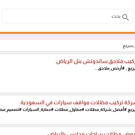
search
_سريع
كيب ملاحق ساندوتش بنل الرياض
ريع
, #أرخص_ملاحق...
كة تركيب مظلات مواقف سيارات في السعودية
ريع
#أفضل_شركة_مظلات #مقاول_مظلات #حماية_السيارات #تصميم_مظل
وض مظلات ساحات مدارس بالرياض