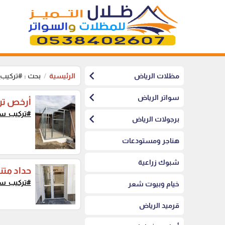
chevron_left
مظلات الرياض
الرئيسية
بحث : #تركيب
chevron_left
سواتر الرياض
أرخص تر
#تركيب_سر
chevron_left
برجولات الرياض
هناجر ومستودعات
شبوك زراعية
حداد متن
#تركيب_سر
خيام وبيوت شعر
قرميد الرياض