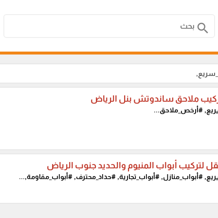
search
_سريع,
كيب ملاحق ساندوتش بنل الرياض
يع,
#أرخص_ملاحق...
قل لتركيب أبواب المنيوم والحديد جنوب الرياض
يع,
#أبواب_منازل, #أبواب_تجارية, #حداد_محترف, #أبواب_مقاومة,...