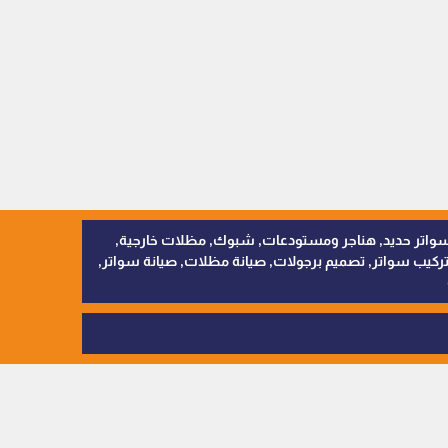
, سواتر اقمشة, سواتر حديد, هناجر ومستودعات, شبوك, مظلات خارجية,
يب سواتر, تصميم برجولات, صيانة مظلات, صيانة سواتر,