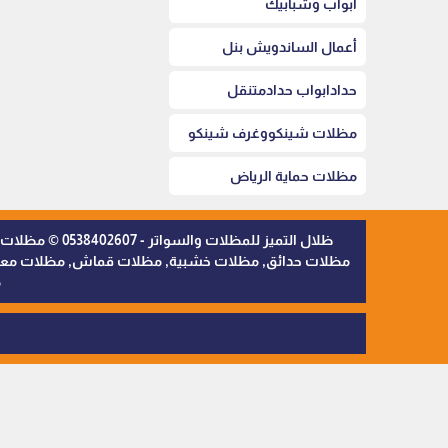
أبواب وشبابيك
أعمال الساندويش بنل
حدادابواب حدادمتنقل
مظلات شينكووغرف شينكو
مظلات حماية الرياض
ظلال التميز 
مظلات حدائق, مظلات خشبية, مظلات قماش, مظلات معدنية,
م