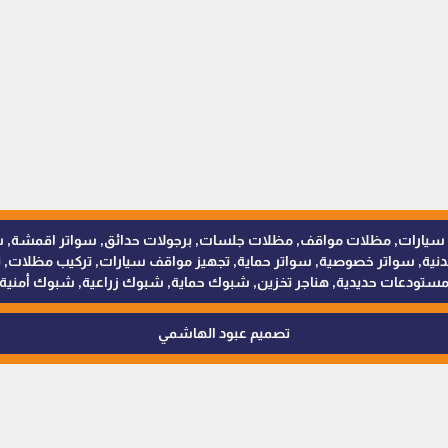
للمظلات والسواتر - 0538402607 © مظلات سيارات, مظلات مواقف, مظلات جلسات, برجولات حدائق
 سواتر خصوصية, سواتر حماية, تجهيز مواقف سيارات, تركيب مظلات, ترك
ستودعات حديدية, هناجر تخزين, شبوك حماية, شبوك زراعية, شبوك أمنية
تصميم عبود الهاشمي