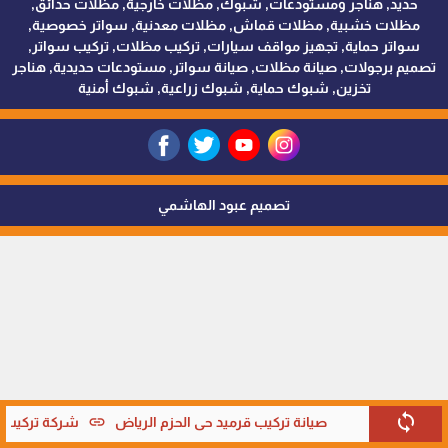
حديد, هناجر ومستودعات, شبوك, مظلات خارجية, مظلات حدائق,
مظلات خشبية, مظلات قماش, مظلات معدنية, سواتر خصوصية,
سواتر حماية, تجهيز مواقف سيارات, تركيب مظلات, تركيب سواتر,
تصميم برجولات, صيانة مظلات, صيانة سواتر, مستودعات حديدية, هناجر
تخزين, شبوك حماية, شبوك زراعية, شبوك أمنية
تصميم عبود الهاشمي
sync
link
صيانة تركيب قرميد حي الحزم الرياض
شركة تركيب قر