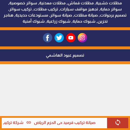
مظلات خشبية, مظلات قماش, مظلات معدنية, سواتر خصوصية,
سواتر حماية, تجهيز مواقف سيارات, تركيب مظلات, تركيب سواتر,
تصميم برجولات, صيانة مظلات, صيانة سواتر, مستودعات حديدية, هناجر
تخزين, شبوك حماية, شبوك زراعية, شبوك أمنية
تصميم عبود الهاشمي
sync
link
صيانة تركيب قرميد حي الحزم الرياض
شركة تركيب قر