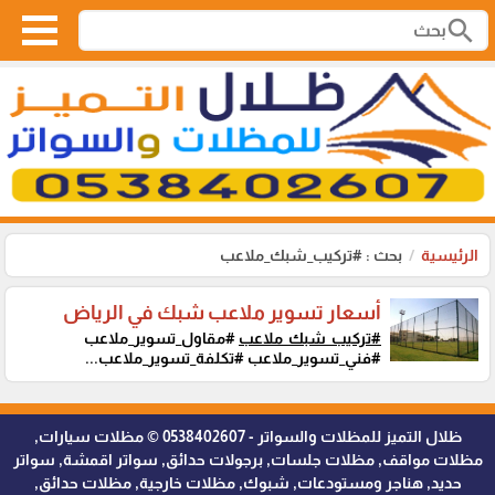
search
الرئيسية
بحث : #تركيب_شبك_ملاعب
أسعار تسوير ملاعب شبك في الرياض
#تركيب_شبك_ملاعب
#مقاول_تسوير_ملاعب
#فني_تسوير_ملاعب #تكلفة_تسوير_ملاعب...
ظلال التميز للمظلات والسواتر - 0538402607 © مظلات سيارات,
مظلات مواقف, مظلات جلسات, برجولات حدائق, سواتر اقمشة, سواتر
حديد, هناجر ومستودعات, شبوك, مظلات خارجية, مظلات حدائق,