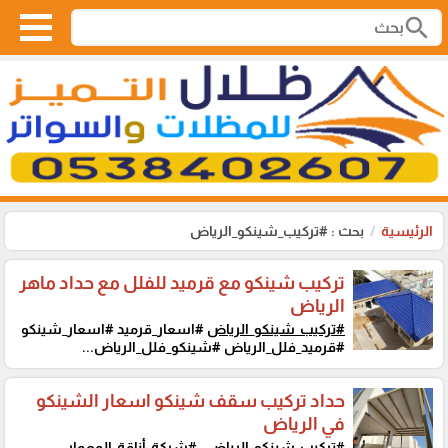
search
الرئيسية
بحث : #تركيب_شينكو_الرياض
تركيب شينكو مع قرميد للفلل مع حداد ماهر
الرياض
#تركيب_شينكو_الرياض
#اسعار_قرميد #اسعار_شينكو
#قرميد_فلل_الرياض #شينكو_فلل_الرياض...
حداد تركيب سقف شينكو اسعار الشينكو
في الرياض
#تركيب_شينكو_الرياض
، #شركة_أناقة_المعمار،