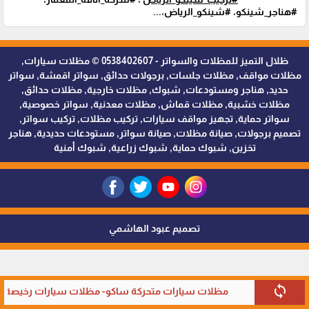
#هناجر_شينكو، #شينكو_الرياض،...
ظلال التميز للمظلات والسواتر - 0538402607 © مظلات سيارات,
مظلات مواقف, مظلات جلسات, برجولات حدائق, سواتر اقمشة, سواتر
حديد, هناجر ومستودعات, شبوك, مظلات خارجية, مظلات حدائق,
مظلات خشبية, مظلات قماش, مظلات معدنية, سواتر خصوصية,
سواتر حماية, تجهيز مواقف سيارات, تركيب مظلات, تركيب سواتر,
تصميم برجولات, صيانة مظلات, صيانة سواتر, مستودعات حديدية, هناجر
تخزين, شبوك حماية, شبوك زراعية, شبوك أمنية
تصميم عبود الهاشمي
sync
مظلات سيارات متحركة ساكو- مظلات سيارات رخيصة في