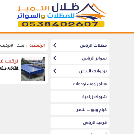
chevron_left
مظلات الرياض
الرئيسية
بحث : #تركيب
chevron_left
سواتر الرياض
تركيب غ
#تركيب_غر
chevron_left
برجولات الرياض
هناجر ومستودعات
شبوك زراعية
خيام وبيوت شعر
قرميد الرياض