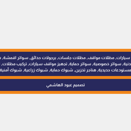
للمظلات والسواتر - 0538402607 © مظلات سيارات, مظلات مواقف, مظلات جلسات, برجولات حدائق
 سواتر خصوصية, سواتر حماية, تجهيز مواقف سيارات, تركيب مظلات, ترك
ستودعات حديدية, هناجر تخزين, شبوك حماية, شبوك زراعية, شبوك أمنية
تصميم عبود الهاشمي