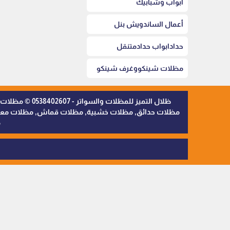
أبواب وشبابيك
أعمال الساندويش بنل
حدادابواب حدادمتنقل
مظلات شينكووغرف شينكو
ظلال التميز 
مظلات حدائق, مظلات خشبية, مظلات قماش, مظلات معدنية,
م