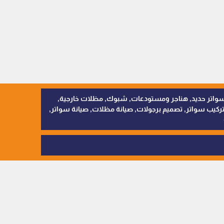
, سواتر اقمشة, سواتر حديد, هناجر ومستودعات, شبوك, مظلات خارجية,
يب سواتر, تصميم برجولات, صيانة مظلات, صيانة سواتر,