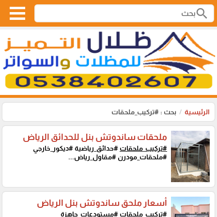
search
الرئيسية
بحث : #تركيب_ملحقات
ملحقات ساندوتش بنل للحدائق الرياض
#تركيب_ملحقات
#حدائق_رياضية #ديكور_خارجي
#ملحقات_مودرن #مقاول_رياض...
أسعار ملحق ساندوتش بنل الرياض
#تركيب_ملحقات
#مستودعات_جاهزة