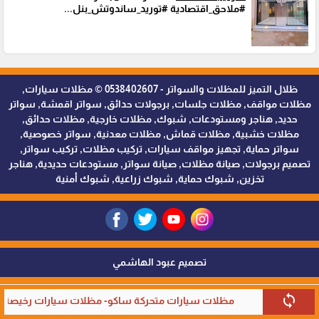
#ملاحق_اقتصادية #توريد_ساندوتش_بنل...
ظلال التميز للمظلات والسواتر - 0538402607 © مظلات سيارات,
مظلات مواقف, مظلات جلسات, برجولات حدائق, سواتر اقمشة, سواتر
حديد, هناجر ومستودعات, شبوك, مظلات خارجية, مظلات حدائق,
مظلات خشبية, مظلات قماش, مظلات معدنية, سواتر خصوصية,
سواتر حماية, تجهيز مواقف سيارات, تركيب مظلات, تركيب سواتر,
تصميم برجولات, صيانة مظلات, صيانة سواتر, مستودعات حديدية, هناجر
تخزين, شبوك حماية, شبوك زراعية, شبوك أمنية
تصميم عبود الهاشمي
sync
مظلات سيارات متحركة ساكو- مظلات سيارات رخيصة في