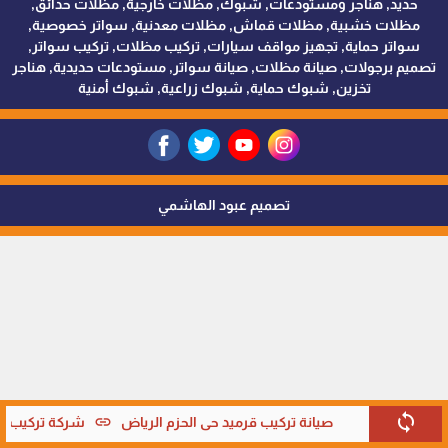
حديد, هناجر ومستودعات, شبوك, مظلات خارجية, مظلات حدائق,
مظلات خشبية, مظلات قماش, مظلات معدنية, سواتر خصوصية,
سواتر حماية, تجهيز مواقف سيارات, تركيب مظلات, تركيب سواتر,
تصميم برجولات, صيانة مظلات, صيانة سواتر, مستودعات حديدية, هناجر
تخزين, شبوك حماية, شبوك زراعية, شبوك أمنية
تصميم عبود الهاشمي
sync
link
صيانة تركيب قرميد حي الحزم الرياض
شركة تركيب قر