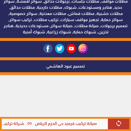
مظلات مواقف, مظلات جلسات, برجولات حدائق, سواتر اقمشة, سواتر
حديد, هناجر ومستودعات, شبوك, مظلات خارجية, مظلات حدائق,
مظلات خشبية, مظلات قماش, مظلات معدنية, سواتر خصوصية,
سواتر حماية, تجهيز مواقف سيارات, تركيب مظلات, تركيب سواتر,
تصميم برجولات, صيانة مظلات, صيانة سواتر, مستودعات حديدية, هناجر
تخزين, شبوك حماية, شبوك زراعية, شبوك أمنية
تصميم عبود الهاشمي
sync
link
صيانة تركيب قرميد حي الحزم الرياض
شركة تركيب قر