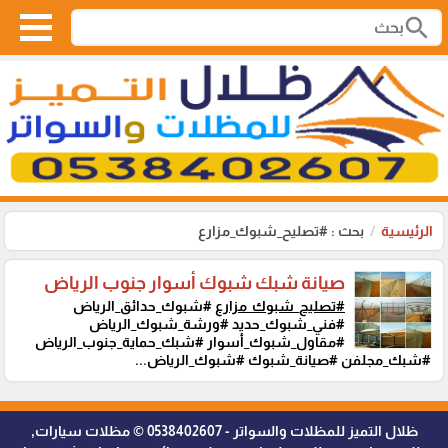
search
الرئيسية
بحث : #تصليح_شبوك_مزارع
صيانة شبك شبوك أسوار جنوب الرياض
#تصليح_شبوك_مزارع
#شبوك_حدائق_الرياض
#فني_شبوك_حديد #ورشة_شبوك_الرياض
#مقاول_شبوك_أسوار #شبك_حماية_جنوب_الرياض
#شبك_مجلفن #صيانة_شبوك #شبوك_الرياض...
ظلال التميز للمظلات والسواتر - 0538402607 © مظلات سيارات,