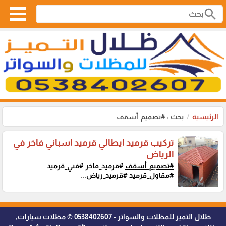
search
الرئيسية
بحث : #تصميم_أسقف
تركيب قرميد ايطالي قرميد اسباني فاخر في
الرياض
#تصميم_أسقف
#قرميد_فاخر #فني_قرميد
#مقاول_قرميد #قرميد_رياض...
ظلال التميز للمظلات والسواتر - 0538402607 © مظلات سيارات,