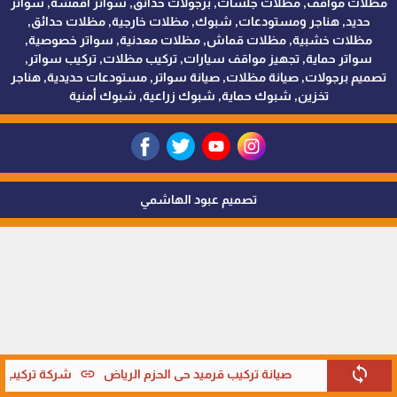
مظلات مواقف, مظلات جلسات, برجولات حدائق, سواتر اقمشة, سواتر
حديد, هناجر ومستودعات, شبوك, مظلات خارجية, مظلات حدائق,
مظلات خشبية, مظلات قماش, مظلات معدنية, سواتر خصوصية,
سواتر حماية, تجهيز مواقف سيارات, تركيب مظلات, تركيب سواتر,
تصميم برجولات, صيانة مظلات, صيانة سواتر, مستودعات حديدية, هناجر
تخزين, شبوك حماية, شبوك زراعية, شبوك أمنية
تصميم عبود الهاشمي
sync
link
صيانة تركيب قرميد حي الحزم الرياض
شركة تركيب قر