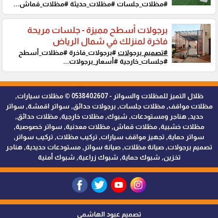
#مظلات_جلسات #مظلات_حديثة #مظلات_قماش...
برجولات أسطح مميزة - جلسات مريحة
فاخرة لمنزلك في شمال الرياض
#تصميم_برجولات
#برجولات_فاخرة #مظلات_أسطح
#جلسات_خارجية #أسعار_برجولات...
ظلال التميز للمظلات والسواتر - 0538402607 © مظلات سيارات,
مظلات مواقف, مظلات جلسات, برجولات حدائق, سواتر اقمشة, سواتر
حديد, هناجر ومستودعات, شبوك, مظلات خارجية, مظلات حدائق,
مظلات خشبية, مظلات قماش, مظلات معدنية, سواتر خصوصية,
سواتر حماية, تجهيز مواقف سيارات, تركيب مظلات, تركيب سواتر,
تصميم برجولات, صيانة مظلات, صيانة سواتر, مستودعات حديدية, هناجر
تخزين, شبوك حماية, شبوك زراعية, شبوك أمنية
تصميم عبود الهاشمي