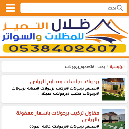
search
الرئيسية
بحث : #تصميم_برجولات
برجولات جلسات مسابح الرياض
#تصميم_برجولات
#تركيب_برجولات #صيانة_برجولات
#برجولات_خشب #برجولات_حديثة...
مقاول تركيب برجولات باسعار معقولة
بالرياض
#تصميم_برجولات
#برجولات_عالية_الجودة