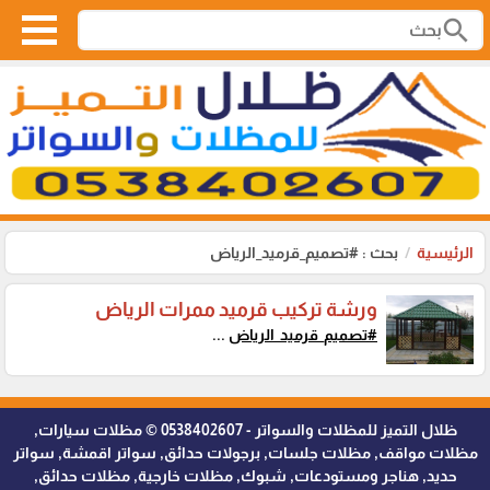
search
الرئيسية
بحث : #تصميم_قرميد_الرياض
ورشة تركيب قرميد ممرات الرياض
#تصميم_قرميد_الرياض
...
ظلال التميز للمظلات والسواتر - 0538402607 © مظلات سيارات,
مظلات مواقف, مظلات جلسات, برجولات حدائق, سواتر اقمشة, سواتر
حديد, هناجر ومستودعات, شبوك, مظلات خارجية, مظلات حدائق,