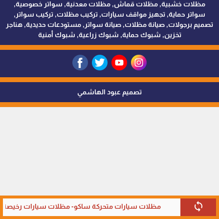
مظلات خشبية, مظلات قماش, مظلات معدنية, سواتر خصوصية,
سواتر حماية, تجهيز مواقف سيارات, تركيب مظلات, تركيب سواتر,
تصميم برجولات, صيانة مظلات, صيانة سواتر, مستودعات حديدية, هناجر
تخزين, شبوك حماية, شبوك زراعية, شبوك أمنية
تصميم عبود الهاشمي
sync
مظلات سيارات متحركة ساكو- مظلات سيارات رخيصة في