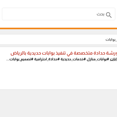
search
بوابات
ورشة حدادة متخصصة في تنفيذ بوابات حديدية بالرياض
ابات
#بوابات_منازل #خدمات_حديدية #حدادة_احترافية #تصميم_بوابات...