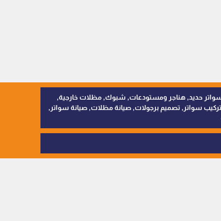
, سواتر اقمشة, سواتر حديد, هناجر ومستودعات, شبوك, مظلات خارجية,
يب سواتر, تصميم برجولات, صيانة مظلات, صيانة سواتر,