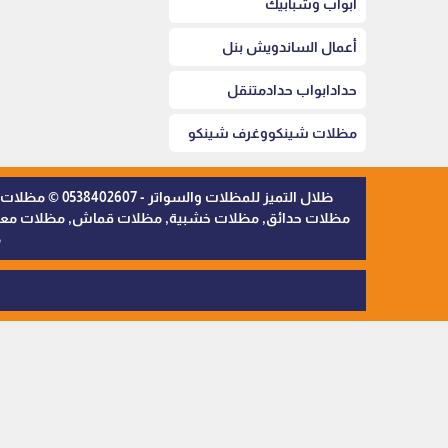
أبواب وشبابيك
أعمال الساندويش بنل
حدادابواب حدادمتنقل
مظلات شينكووغرف شينكو
ظلال التميز 
مظلات حدائق, مظلات خشبية, مظلات قماش, مظلات معدنية,
م