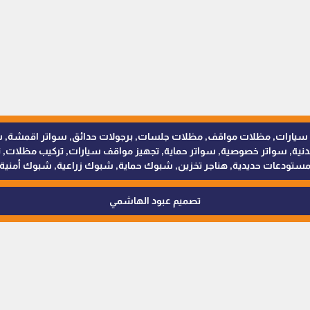
للمظلات والسواتر - 0538402607 © مظلات سيارات, مظلات مواقف, مظلات جلسات, برجولات حدائق
 سواتر خصوصية, سواتر حماية, تجهيز مواقف سيارات, تركيب مظلات, ترك
ستودعات حديدية, هناجر تخزين, شبوك حماية, شبوك زراعية, شبوك أمنية
تصميم عبود الهاشمي