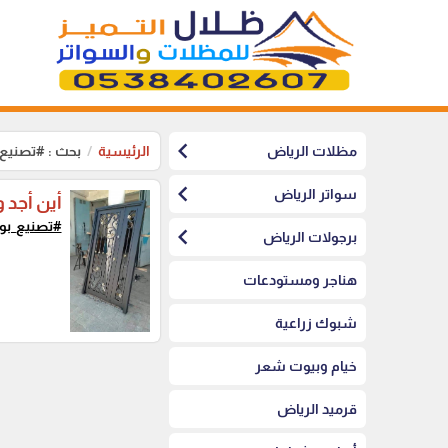
chevron_left
مظلات الرياض
الرئيسية
بحث : #تصنيع_
chevron_left
سواتر الرياض
أين أجد 
#تصنيع_بو
chevron_left
برجولات الرياض
هناجر ومستودعات
شبوك زراعية
خيام وبيوت شعر
قرميد الرياض