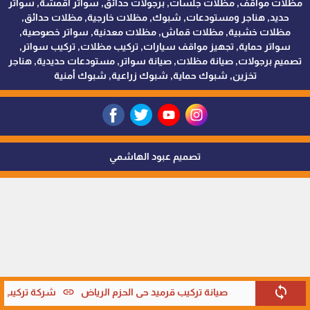
مظلات مواقف, مظلات جلسات, برجولات حدائق, سواتر اقمشة, سواتر
حديد, هناجر ومستودعات, شبوك, مظلات خارجية, مظلات حدائق,
مظلات خشبية, مظلات قماش, مظلات معدنية, سواتر خصوصية,
سواتر حماية, تجهيز مواقف سيارات, تركيب مظلات, تركيب سواتر,
تصميم برجولات, صيانة مظلات, صيانة سواتر, مستودعات حديدية, هناجر
تخزين, شبوك حماية, شبوك زراعية, شبوك أمنية
تصميم عبود الهاشمي
sync
link
صيانة تركيب قرميد حي الحزم الرياض
شركة تركيب قر