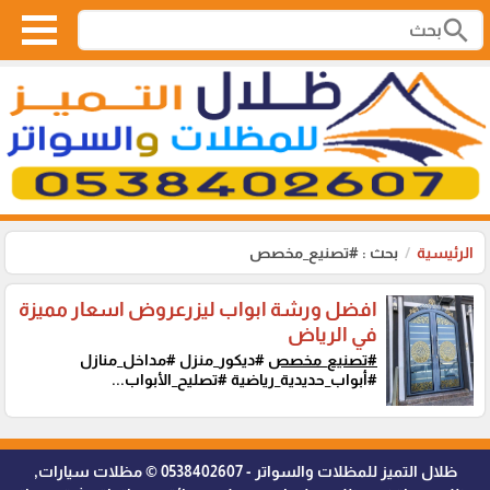
search
الرئيسية
بحث : #تصنيع_مخصص
افضل ورشة ابواب ليزرعروض اسعار مميزة
في الرياض
#تصنيع_مخصص
#ديكور_منزل #مداخل_منازل
#أبواب_حديدية_رياضية #تصليح_الأبواب...
ظلال التميز للمظلات والسواتر - 0538402607 © مظلات سيارات,