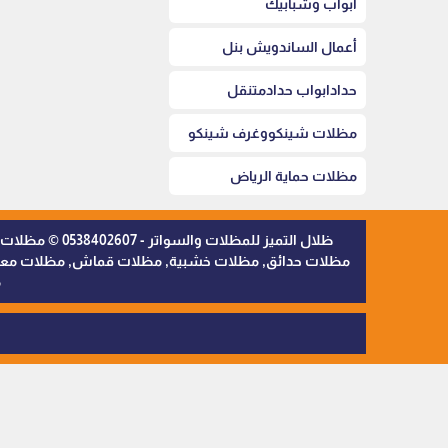
أبواب وشبابيك
أعمال الساندويش بنل
حدادابواب حدادمتنقل
مظلات شينكووغرف شينكو
مظلات حماية الرياض
ظلال التميز 
مظلات حدائق, مظلات خشبية, مظلات قماش, مظلات معدنية,
م