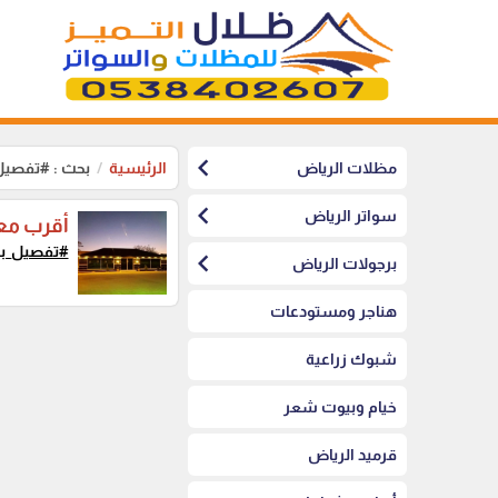
chevron_left
مظلات الرياض
الرئيسية
بحث : #تفصيل
chevron_left
سواتر الرياض
أقرب مع
#تفصيل_بي
chevron_left
برجولات الرياض
هناجر ومستودعات
شبوك زراعية
خيام وبيوت شعر
قرميد الرياض