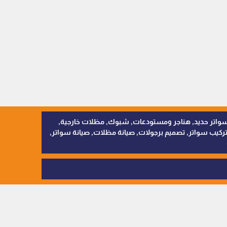
, سواتر اقمشة, سواتر حديد, هناجر ومستودعات, شبوك, مظلات خارجية,
يب سواتر, تصميم برجولات, صيانة مظلات, صيانة سواتر,