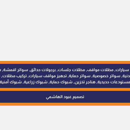
للمظلات والسواتر - 0538402607 © مظلات سيارات, مظلات مواقف, مظلات جلسات, برجولات حدائق
 سواتر خصوصية, سواتر حماية, تجهيز مواقف سيارات, تركيب مظلات, ترك
ستودعات حديدية, هناجر تخزين, شبوك حماية, شبوك زراعية, شبوك أمنية
تصميم عبود الهاشمي