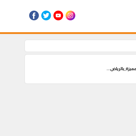
زة_بالرياض...