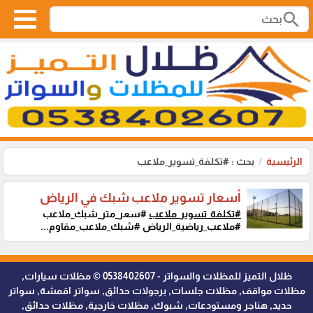
search
الرئيسية
بحث : #تكلفة_تسوير_ملاعب
أسعار تسوير ملاعب شبك في الرياض
#تكلفة_تسوير_ملاعب
#سعر_متر_شبك_ملاعب
#ملاعب_رياضية_الرياض #شبك_ملاعب_مقاوم...
ظلال التميز للمظلات والسواتر - 0538402607 © مظلات سيارات,
مظلات مواقف, مظلات جلسات, برجولات حدائق, سواتر اقمشة, سواتر
حديد, هناجر ومستودعات, شبوك, مظلات خارجية, مظلات حدائق,