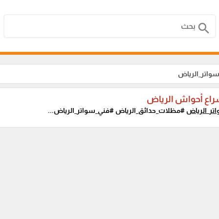
search
سواتر_الرياض
راع أحواش الرياض
تر_الرياض
#مظلات_حدائق_الرياض #فني_سواتر_الرياض...