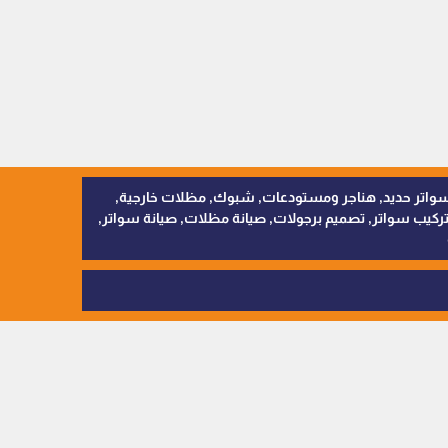
, سواتر اقمشة, سواتر حديد, هناجر ومستودعات, شبوك, مظلات خارجية,
يب سواتر, تصميم برجولات, صيانة مظلات, صيانة سواتر,