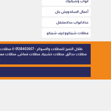
أبواب وشبابيك
أعمال الساندويش بنل
حدادابواب حدادمتنقل
مظلات شينكووغرف شينكو
ظلال التميز 
مظلات حدائق, مظلات خشبية, مظلات قماش, مظلات معدنية,
م