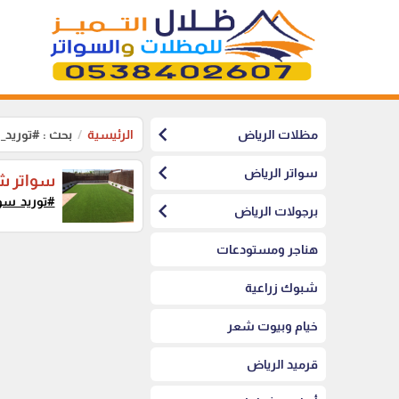
chevron_left
مظلات الرياض
الرئيسية
بحث : #توريد_
chevron_left
سواتر الرياض
سواتر ش
#توريد_سوا
chevron_left
برجولات الرياض
هناجر ومستودعات
شبوك زراعية
خيام وبيوت شعر
قرميد الرياض