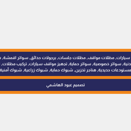
للمظلات والسواتر - 0538402607 © مظلات سيارات, مظلات مواقف, مظلات جلسات, برجولات حدائق
 سواتر خصوصية, سواتر حماية, تجهيز مواقف سيارات, تركيب مظلات, ترك
ستودعات حديدية, هناجر تخزين, شبوك حماية, شبوك زراعية, شبوك أمنية
تصميم عبود الهاشمي