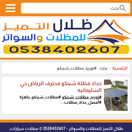
search
الرئيسية
بحث : #توريد_مظلات_شينكو
حداد مظلة شينكو محترف الرياض حي
السليمانيه
#توريد_مظلات_شينكو
#مظلات_شينكو_جاهزة
#أفضل_حداد_مظلات...
ظلال التميز للمظلات والسواتر - 0538402607 © مظلات سيارات,