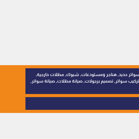
, سواتر اقمشة, سواتر حديد, هناجر ومستودعات, شبوك, مظلات خارجية,
يب سواتر, تصميم برجولات, صيانة مظلات, صيانة سواتر,