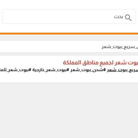
search
ل_سريع_بيوت_شعر
يوت شعر لجميع مناطق المملكة
ريع_بيوت_شعر
#شحن_بيوت_شعر #بيوت_شعر_خارجية #بيوت_شعر_للمناز