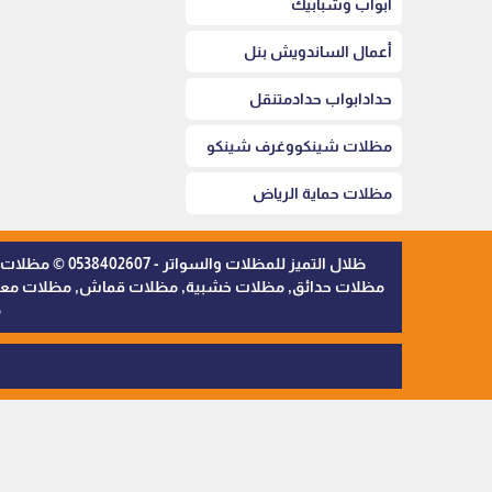
أبواب وشبابيك
أعمال الساندويش بنل
حدادابواب حدادمتنقل
مظلات شينكووغرف شينكو
مظلات حماية الرياض
ظلال التميز 
مظلات حدائق, مظلات خشبية, مظلات قماش, مظلات معدنية,
م