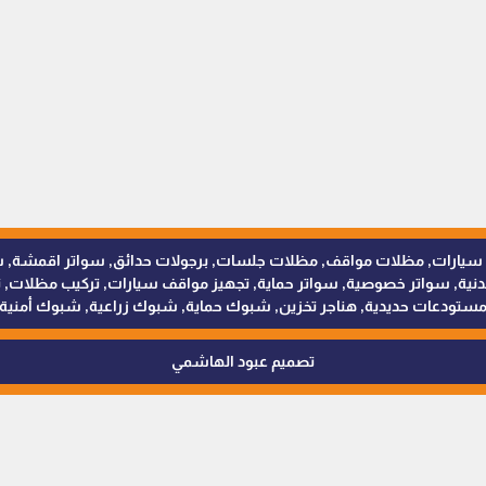
للمظلات والسواتر - 0538402607 © مظلات سيارات, مظلات مواقف, مظلات جلسات, برجولات حدائق
 سواتر خصوصية, سواتر حماية, تجهيز مواقف سيارات, تركيب مظلات, ترك
ستودعات حديدية, هناجر تخزين, شبوك حماية, شبوك زراعية, شبوك أمنية
تصميم عبود الهاشمي