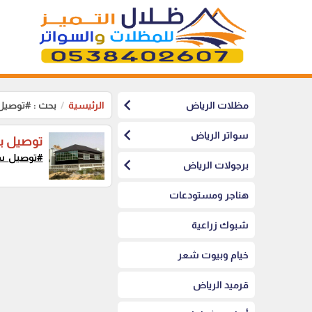
chevron_left
مظلات الرياض
الرئيسية
بحث : #توصي
chevron_left
سواتر الرياض
توصيل ب
#توصيل_س
chevron_left
برجولات الرياض
هناجر ومستودعات
شبوك زراعية
خيام وبيوت شعر
قرميد الرياض