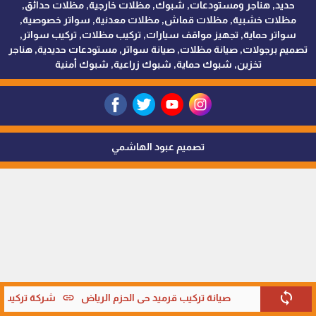
حديد, هناجر ومستودعات, شبوك, مظلات خارجية, مظلات حدائق,
مظلات خشبية, مظلات قماش, مظلات معدنية, سواتر خصوصية,
سواتر حماية, تجهيز مواقف سيارات, تركيب مظلات, تركيب سواتر,
تصميم برجولات, صيانة مظلات, صيانة سواتر, مستودعات حديدية, هناجر
تخزين, شبوك حماية, شبوك زراعية, شبوك أمنية
تصميم عبود الهاشمي
sync
link
صيانة تركيب قرميد حي الحزم الرياض
شركة تركيب قر