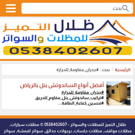
search
الرئيسية
بحث : #جدران_مقاومة_للحرارة
أفضل أنواع الساندوتش بنل بالرياض
#جدران_مقاومة_للحرارة
#تركيب_ساندوتش_بنل_مقاوم_للحريق
#تحسين_كفاءة_الطاقة...
ظلال التميز للمظلات والسواتر - 0538402607 © مظلات سيارات,
مظلات مواقف, مظلات جلسات, برجولات حدائق, سواتر اقمشة, سواتر