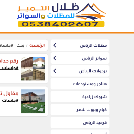
chevron_left
مظلات الرياض
الرئيسية
بحث : #جلس
chevron_left
سواتر الرياض
رقم حداد سوا
#جلسات_
chevron_left
برجولات الرياض
هناجر ومستودعات
مقاول تر
شبوك زراعية
#جلسات_
خيام وبيوت شعر
قرميد الرياض