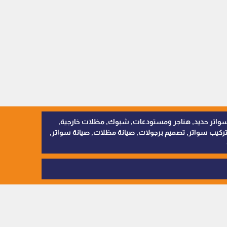
, سواتر اقمشة, سواتر حديد, هناجر ومستودعات, شبوك, مظلات خارجية,
يب سواتر, تصميم برجولات, صيانة مظلات, صيانة سواتر,