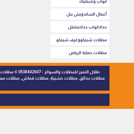
أبواب وشبابيك
أعمال الساندويش بنل
حدادابواب حدادمتنقل
مظلات شينكووغرف شينكو
مظلات حماية الرياض
ظلال التميز 
مظلات حدائق, مظلات خشبية, مظلات قماش, مظلات معدنية,
م