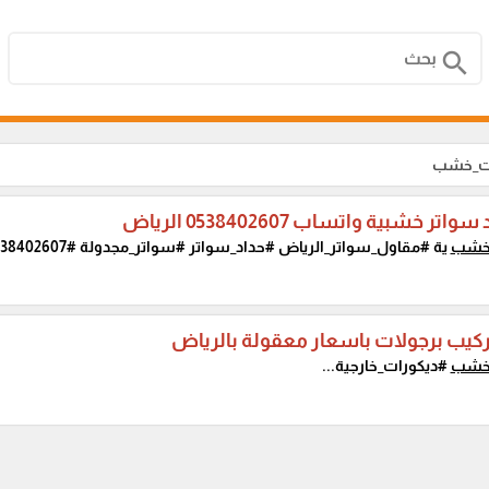
search
ات_خشب
تر خشبية واتساب 0538402607 الرياض
خشب
ية #مقاول_سواتر_الرياض #حداد_سواتر #سواتر_مجدولة #0538402607...
كيب برجولات باسعار معقولة بالرياض
خشب
#ديكورات_خارجية...