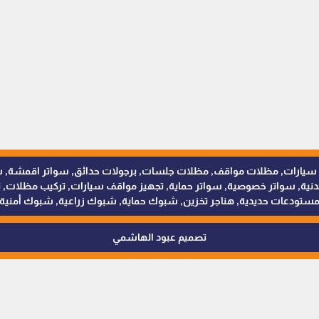
للمظلات والسواتر - 0538402607 © مظلات سيارات, مظلات مواقف, مظلات جلسات, برجولات حدائق
 سواتر خصوصية, سواتر حماية, تجهيز مواقف سيارات, تركيب مظلات, ترك
ستودعات حديدية, هناجر تخزين, شبوك حماية, شبوك زراعية, شبوك أمنية
تصميم عبود الهاشمي