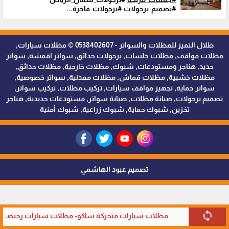
#تصميم_برجولات #برجولات_فاخرة...
ظلال التميز للمظلات والسواتر - 0538402607 © مظلات سيارات,
مظلات مواقف, مظلات جلسات, برجولات حدائق, سواتر اقمشة, سواتر
حديد, هناجر ومستودعات, شبوك, مظلات خارجية, مظلات حدائق,
مظلات خشبية, مظلات قماش, مظلات معدنية, سواتر خصوصية,
سواتر حماية, تجهيز مواقف سيارات, تركيب مظلات, تركيب سواتر,
تصميم برجولات, صيانة مظلات, صيانة سواتر, مستودعات حديدية, هناجر
تخزين, شبوك حماية, شبوك زراعية, شبوك أمنية
تصميم عبود الهاشمي
sync
مظلات سيارات متحركة ساكو- مظلات سيارات رخيصة في