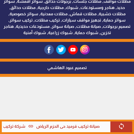
مظلات مواقف, مظلات جلسات, برجولات حدائق, سواتر اقمشة, سواتر
حديد, هناجر ومستودعات, شبوك, مظلات خارجية, مظلات حدائق,
مظلات خشبية, مظلات قماش, مظلات معدنية, سواتر خصوصية,
سواتر حماية, تجهيز مواقف سيارات, تركيب مظلات, تركيب سواتر,
تصميم برجولات, صيانة مظلات, صيانة سواتر, مستودعات حديدية, هناجر
تخزين, شبوك حماية, شبوك زراعية, شبوك أمنية
تصميم عبود الهاشمي
sync
link
صيانة تركيب قرميد حي الحزم الرياض
شركة تركيب قر