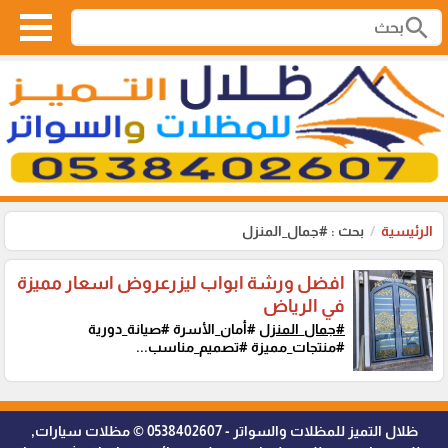
search
الرئيسية
بحث : #جمال_المنزل
افضل ورشة ابواب ليزرعروض اسعار مميزة
في الرياض
#جمال_المنزل
#أمان_الأسرة #صيانة_دورية
#منتجات_مميزة #تصميم_مناسب...
ظلال التميز للمظلات والسواتر - 0538402607 © مظلات سيارات,