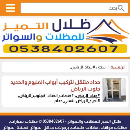
search
الرئيسية
بحث : #حداد_الرياض,
حداد متنقل لتركيب أبواب المنيوم والحديد
جنوب الرياض
#حداد_الرياض,
#خدمات_الحداد, #جنوب_الرياض,
#أحياء_الرياض, #فني_حداد,...
ظلال التميز للمظلات والسواتر - 0538402607 © مظلات سيارات,
مظلات مواقف, مظلات جلسات, برجولات حدائق, سواتر اقمشة, سواتر