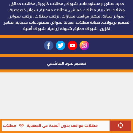
حديد, هناجر ومستودعات, شبوك, مظلات خارجية, مظلات حدائق,
مظلات خشبية, مظلات قماش, مظلات معدنية, سواتر خصوصية,
سواتر حماية, تجهيز مواقف سيارات, تركيب مظلات, تركيب سواتر,
تصميم برجولات, صيانة مظلات, صيانة سواتر, مستودعات حديدية, هناجر
تخزين, شبوك حماية, شبوك زراعية, شبوك أمنية
تصميم عبود الهاشمي
sync
link
مظلات مواقف بدون أعمدة حي المهدية
مظلات موا