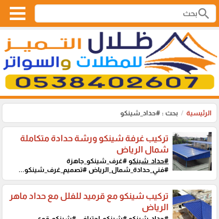
search
الرئيسية
بحث : #حداد_شينكو
تركيب غرفة شينكو ورشة حدادة متكاملة
شمال الرياض
#حداد_شينكو
#غرف_شينكو_جاهزة
#فني_حدادة_شمال_الرياض #تصميم_غرف_شينكو...
تركيب شينكو مع قرميد للفلل مع حداد ماهر
الرياض
#حداد_شينكو
#شينكو_احترافي #شينكو_قوي