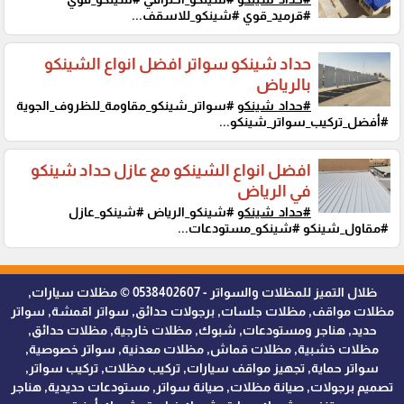
#قرميد_قوي #شينكو_للاسقف...
حداد شينكو سواتر افضل انواع الشينكو
بالرياض
#حداد_شينكو
#سواتر_شينكو_مقاومة_للظروف_الجوية
#أفضل_تركيب_سواتر_شينكو...
افضل انواع الشينكو مع عازل حداد شينكو
في الرياض
#حداد_شينكو
#شينكو_الرياض #شينكو_عازل
#مقاول_شينكو #شينكو_مستودعات...
ظلال التميز للمظلات والسواتر - 0538402607 © مظلات سيارات,
مظلات مواقف, مظلات جلسات, برجولات حدائق, سواتر اقمشة, سواتر
حديد, هناجر ومستودعات, شبوك, مظلات خارجية, مظلات حدائق,
مظلات خشبية, مظلات قماش, مظلات معدنية, سواتر خصوصية,
سواتر حماية, تجهيز مواقف سيارات, تركيب مظلات, تركيب سواتر,
تصميم برجولات, صيانة مظلات, صيانة سواتر, مستودعات حديدية, هناجر