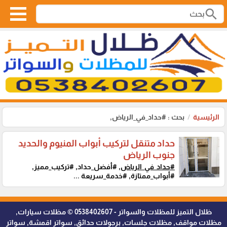
search
الرئيسية
بحث : #حداد_في_الرياض,
حداد متنقل لتركيب أبواب المنيوم والحديد
جنوب الرياض
#حداد_في_الرياض,
#أفضل_حداد, #تركيب_مميز,
#أبواب_ممتازة, #خدمة_سريعة ...
ظلال التميز للمظلات والسواتر - 0538402607 © مظلات سيارات,
مظلات مواقف, مظلات جلسات, برجولات حدائق, سواتر اقمشة, سواتر