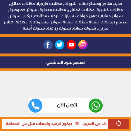
حديد, هناجر ومستودعات, شبوك, مظلات خارجية, مظلات حدائق,
مظلات خشبية, مظلات قماش, مظلات معدنية, سواتر خصوصية,
سواتر حماية, تجهيز مواقف سيارات, تركيب مظلات, تركيب سواتر,
تصميم برجولات, صيانة مظلات, صيانة سواتر, مستودعات حديدية, هناجر
تخزين, شبوك حماية, شبوك زراعية, شبوك أمنية
تصميم عبود الهاشمي
اتصل الآن
sync
link
link
 قرميد اسقف حي العريجا
ديكور قرميد واجهات فلل حي الصحافة